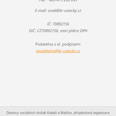
E-mail: urad@kr-ustecky.cz
IČ: 70892156
DIČ: CZ70892156, není plátce DPH
Podatelna s el. podpisem:
epodatelna@kr-ustecky.cz
Domovy sociálních služeb Kadaň a Mašťov, příspěvková organizace