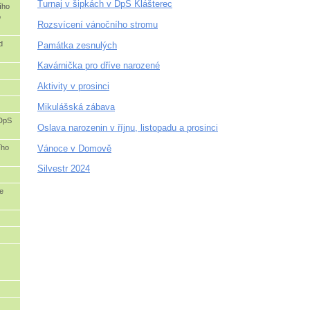
Turnaj v šipkách v DpS Klášterec
ního
o
Rozsvícení vánočního stromu
d
Památka zesnulých
Kavárnička pro dříve narozené
Aktivity v prosinci
Mikulášská zábava
 DpS
Oslava narozenin v říjnu, listopadu a prosinci
Vánoce v Domově
ího
Silvestr 2024
e