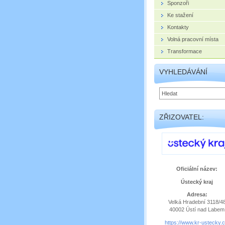
Sponzoři
Ke stažení
Kontakty
Volná pracovní místa
Transformace
VYHLEDÁVÁNÍ
ZŘIZOVATEL:
Oficiální název:
Ústecký kraj
Adresa:
Velká Hradební 3118/4
40002 Ústí nad Labem
https://www.kr-ustecky.c