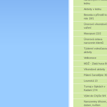
lednu
Aktivity v lednu
Beseda o přírodě k
nás 18/1
Únorové víkendové
vaření
Masopust 22/2
Únorová oslava
narozenin klientů
Týdenní volnočaso
aktivity
Velikonoce
MDŽ - Zlatá husa 8
Víkendové aktivity
Pálení čarodějnic 3
Lounská 13
Turnaj v šipkách v
Kadani 17/4
Výlet do Chýše 9/4
Narozeniny březen,
duben, květen