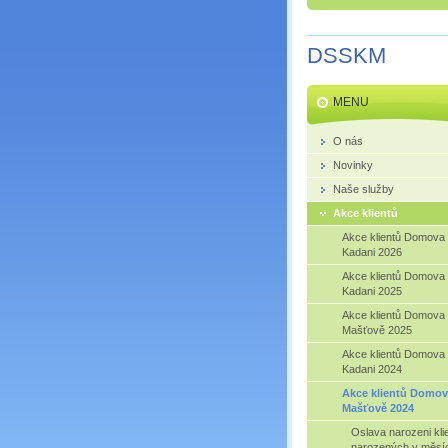
DSSKM
MENU
O nás
Novinky
Naše služby
Akce klientů
Akce klientů Domova
Kadani 2026
Akce klientů Domova
Kadani 2025
Akce klientů Domova
Mašťově 2025
Akce klientů Domova
Kadani 2024
Akce klientů Domov
Mašťově 2024
Oslava narozeni kli
narozených v měsíc