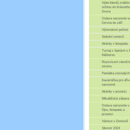
Výlet klientů zvlášt
režimu do Krásnéh
Dvora
Oslava narozenin o
června do září
Výkendové pečení
Setkání seniorů
Aktivity v listopadu
Turnaj v šipkách v
Klášterec
Rozsvícení vánočn
stromu
Památka zesnulých
Kavárnička pro dřív
narozené
Aktivity v prosinci
Mikulášská zábava
Oslava narozenin v
říjnu, listopadu a
prosinci
Vánoce v Domově
Silvestr 2024