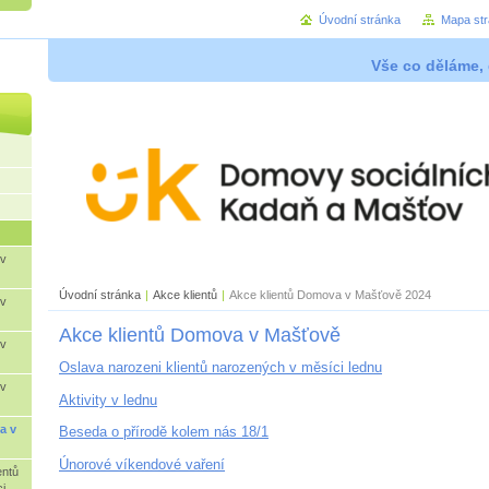
Úvodní stránka
Mapa st
Vše co děláme, 
 v
Úvodní stránka
|
Akce klientů
|
Akce klientů Domova v Mašťově 2024
 v
Akce klientů Domova v Mašťově
 v
Oslava narozeni klientů narozených v měsíci lednu
 v
Aktivity v lednu
a v
Beseda o přírodě kolem nás 18/1
Únorové víkendové vaření
entů
i