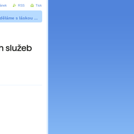
ránek
RSS
Tisk
děláme s láskou ...