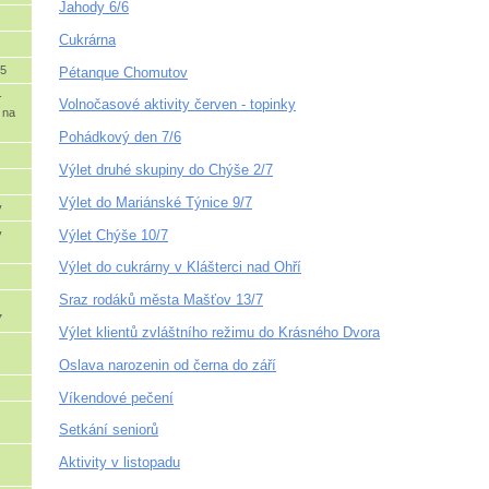
Jahody 6/6
Cukrárna
/5
Pétanque Chomutov
-
Volnočasové aktivity červen - topinky
 na
Pohádkový den 7/6
Výlet druhé skupiny do Chýše 2/7
Výlet do Mariánské Týnice 9/7
v
Výlet Chýše 10/7
y
Výlet do cukrárny v Klášterci nad Ohří
Sraz rodáků města Mašťov 13/7
7
Výlet klientů zvláštního režimu do Krásného Dvora
Oslava narozenin od černa do září
Víkendové pečení
Setkání seniorů
Aktivity v listopadu