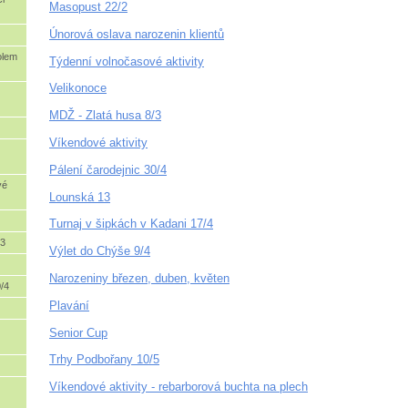
Masopust 22/2
Únorová oslava narozenin klientů
olem
Týdenní volnočasové aktivity
Velikonoce
MDŽ - Zlatá husa 8/3
Víkendové aktivity
Pálení čarodejnic 30/4
vé
Lounská 13
Turnaj v šipkách v Kadani 17/4
/3
Výlet do Chýše 9/4
Narozeniny březen, duben, květen
0/4
Plavání
Senior Cup
Trhy Podbořany 10/5
Víkendové aktivity - rebarborová buchta na plech