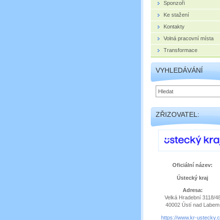
Sponzoři
Ke stažení
Kontakty
Volná pracovní místa
Transformace
VYHLEDÁVÁNÍ
ZŘIZOVATEL:
Oficiální název:
Ústecký kraj
Adresa:
Velká Hradební 3118/4
40002 Ústí nad Labem
https://www.kr-ustecky.c