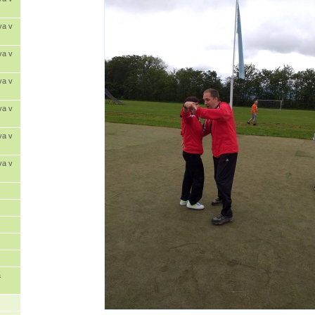
va v
va v
va v
va v
va v
va v
a