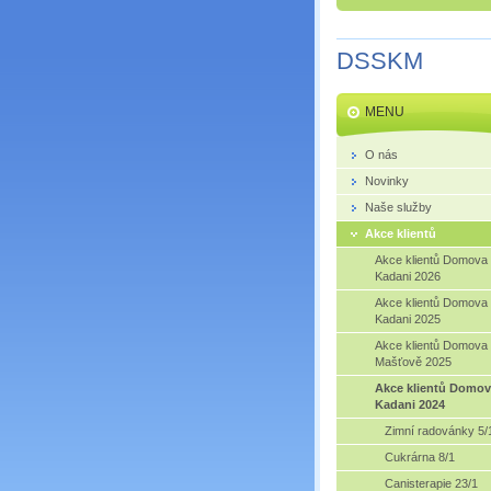
DSSKM
MENU
O nás
Novinky
Naše služby
Akce klientů
Akce klientů Domova
Kadani 2026
Akce klientů Domova
Kadani 2025
Akce klientů Domova
Mašťově 2025
Akce klientů Domov
Kadani 2024
Zimní radovánky 5/
Cukrárna 8/1
Canisterapie 23/1