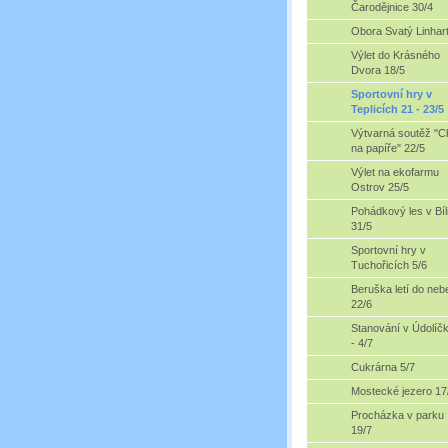
Čarodějnice 30/4
Obora Svatý Linhart
Výlet do Krásného
Dvora 18/5
Sportovní hry v
Teplicích 21 - 23/5
Výtvarná soutěž "C
na papíře" 22/5
Výlet na ekofarmu
Ostrov 25/5
Pohádkový les v Bíl
31/5
Sportovní hry v
Tuchořicích 5/6
Beruška letí do neb
22/6
Stanování v Údolíč
- 4/7
Cukrárna 5/7
Mostecké jezero 17
Procházka v parku
19/7