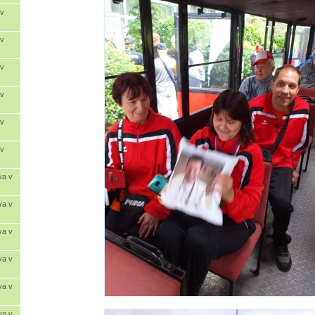
 v
 v
 v
 v
 v
 v
va v
va v
va v
va v
va v
va v