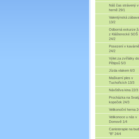
Náš čas strávený v
herně 29/1
Valentýnská zábav
13/2
Odborná exkurze ž
z Klášterecké SOŠ
24/2
Posezení v kavárn
24/2
Výlet za zvířátky do
Pětipsů 5/3
Jízda vlakem 6/3
Maškarní ples v
Tuchořicích 13/3
Návštěva kina 22/3
Procházka na Svat
kopeček 24/3
Velikonoční herna 2
Velikonoce u nás v
Domově 1/4
Canisterapie na bu
"B" 24/4