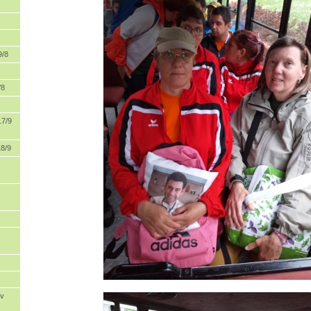
9/8
/8
7/9
18/9
 v