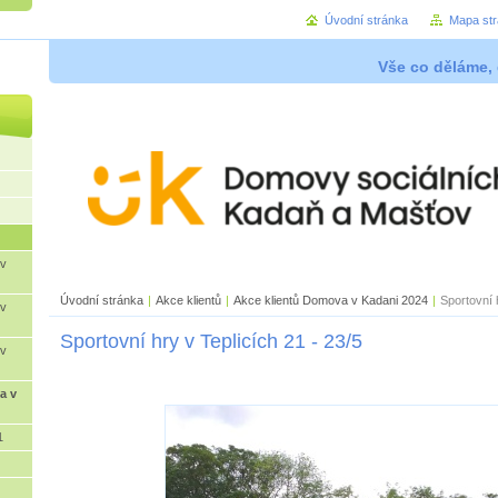
Úvodní stránka
Mapa st
Vše co děláme, 
 v
Úvodní stránka
|
Akce klientů
|
Akce klientů Domova v Kadani 2024
|
Sportovní 
 v
Sportovní hry v Teplicích 21 - 23/5
 v
a v
1