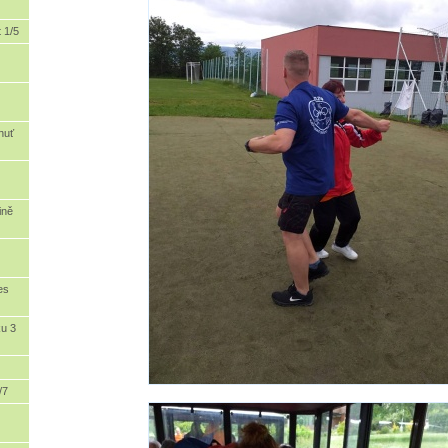
 1/5
huť
ině
es
ku 3
/7