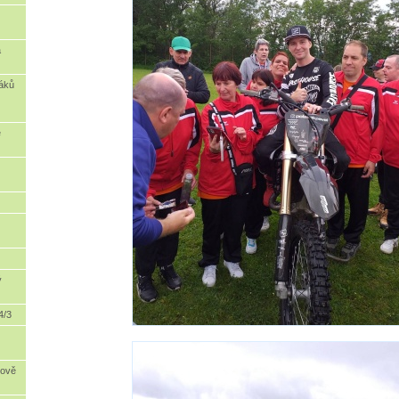
a
áků
ě
ý
4/3
dově