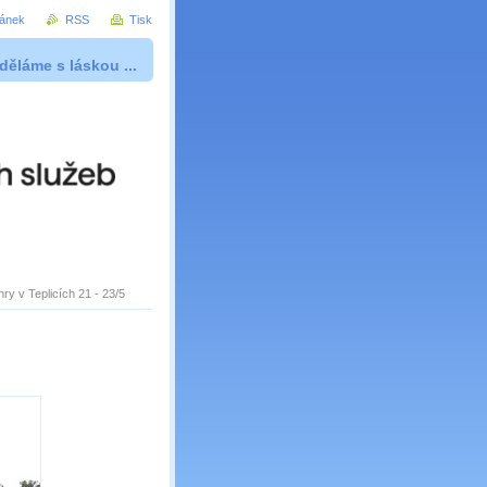
ránek
RSS
Tisk
děláme s láskou ...
hry v Teplicích 21 - 23/5