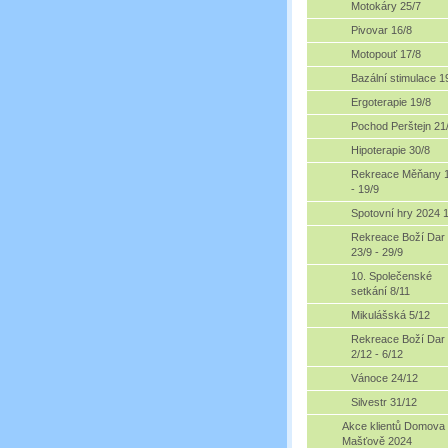
Motokáry 25/7
Pivovar 16/8
Motopouť 17/8
Bazální stimulace 1
Ergoterapie 19/8
Pochod Perštejn 21
Hipoterapie 30/8
Rekreace Měňany 1
- 19/9
Spotovní hry 2024 
Rekreace Boží Dar
23/9 - 29/9
10. Společenské
setkání 8/11
Mikulášská 5/12
Rekreace Boží Dar
2/12 - 6/12
Vánoce 24/12
Silvestr 31/12
Akce klientů Domova
Mašťově 2024