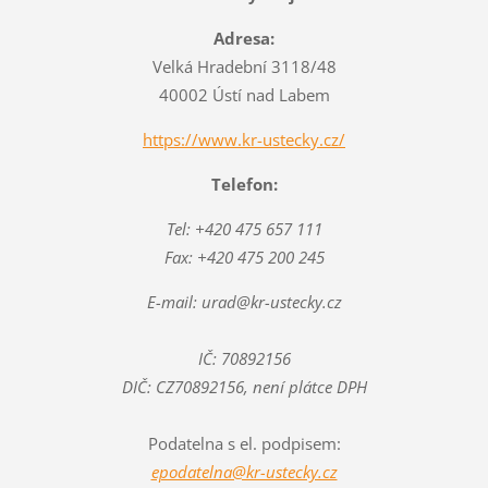
Adresa:
Velká Hradební 3118/48
40002 Ústí nad Labem
https://www.kr-ustecky.cz/
Telefon:
Tel: +420 475 657 111
Fax: +420 475 200 245
E-mail: urad@kr-ustecky.cz
IČ: 70892156
DIČ: CZ70892156, není plátce DPH
Podatelna s el. podpisem:
epodatelna@kr-ustecky.cz