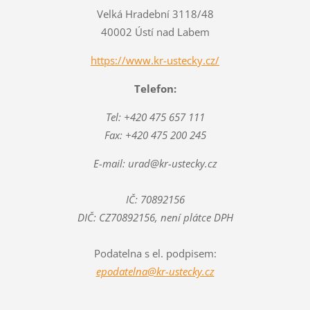
Velká Hradební 3118/48
40002 Ústí nad Labem
https://www.kr-ustecky.cz/
Telefon:
Tel: +420 475 657 111
Fax: +420 475 200 245
E-mail: urad@kr-ustecky.cz
IČ: 70892156
DIČ: CZ70892156, není plátce DPH
Podatelna s el. podpisem:
epodatelna@kr-ustecky.cz