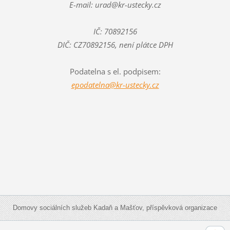
E-mail: urad@kr-ustecky.cz
IČ: 70892156
DIČ: CZ70892156, není plátce DPH
Podatelna s el. podpisem:
epodatelna@kr-ustecky.cz
Domovy sociálních služeb Kadaň a Mašťov, příspěvková organizace