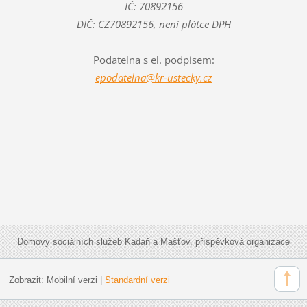
IČ: 70892156
DIČ: CZ70892156, není plátce DPH
Podatelna s el. podpisem:
epodatelna@kr-ustecky.cz
Domovy sociálních služeb Kadaň a Mašťov, příspěvková organizace
Zobrazit:
Mobilní verzi
|
Standardní verzi