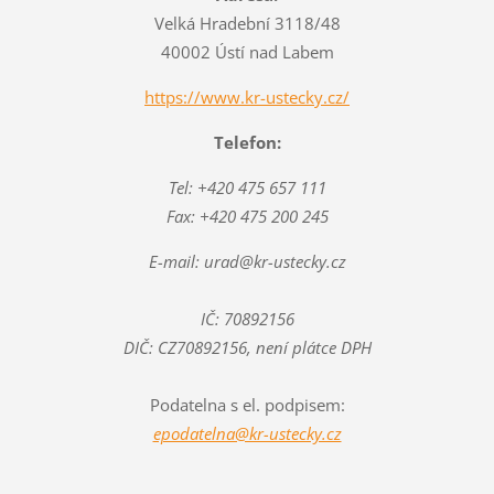
Velká Hradební 3118/48
40002 Ústí nad Labem
https://www.kr-ustecky.cz/
Telefon:
Tel: +420 475 657 111
Fax: +420 475 200 245
E-mail: urad@kr-ustecky.cz
IČ: 70892156
DIČ: CZ70892156, není plátce DPH
Podatelna s el. podpisem:
epodatelna@kr-ustecky.cz