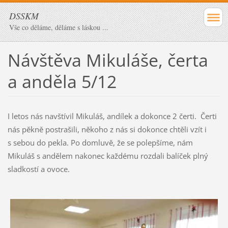
DSSKM
Vše co děláme, děláme s láskou ...
Návštěva Mikuláše, čerta
a anděla 5/12
I letos nás navštívil Mikuláš, andílek a dokonce 2 čerti. Čerti
nás pěkně postrašili, někoho z nás si dokonce chtěli vzít i
s sebou do pekla. Po domluvě, že se polepšíme, nám
Mikuláš s andělem nakonec každému rozdali balíček plný
sladkostí a ovoce.