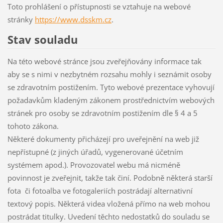
Toto prohlášení o přístupnosti se vztahuje na webové
stránky
https://www.dsskm.cz
.
Stav souladu
Na této webové stránce jsou zveřejňovány informace tak
aby se s nimi v nezbytném rozsahu mohly i seznámit osoby
se zdravotním postižením. Tyto webové prezentace vyhovují
požadavkům kladeným zákonem prostřednictvím webových
stránek pro osoby se zdravotním postižením dle § 4 a 5
tohoto zákona.
Některé dokumenty přicházejí pro uveřejnění na web již
nepřístupné (z jiných úřadů, vygenerované účetním
systémem apod.). Provozovatel webu má nicméně
povinnost je zveřejnit, takže tak činí. Podobně některá starší
fota či fotoalba ve fotogaleriích postrádají alternativní
textový popis. Některá videa vložená přímo na web mohou
postrádat titulky. Uvedení těchto nedostatků do souladu se