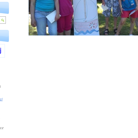
8
z/
.cz