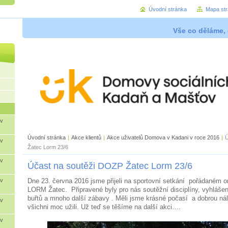
Úvodní stránka
Mapa st
Vše co děláme, 
 v
Úvodní stránka
|
Akce klientů
|
Akce uživatelů Domova v Kadani v roce 2016
|
Ú
 v
Žatec Lorm 23/6
 v
Účast na soutěži DOZP Žatec Lorm 23/6
 v
Dne 23. června 2016 jsme přijeli na sportovní setkání pořádaném 
LORM Žatec. Připravené byly pro nás soutěžní disciplíny, vyhlášen
buřtů a mnoho další zábavy . Měli jsme krásné počasí a dobrou nál
 v
všichni moc užili. Už teď se těšíme na další akci….
 v