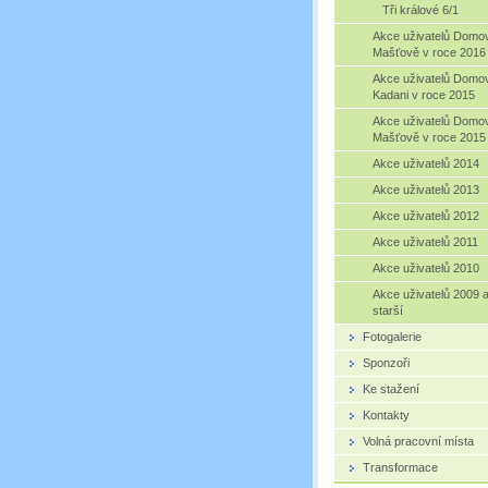
Tři králové 6/1
Akce uživatelů Domo
Mašťově v roce 2016
Akce uživatelů Domo
Kadani v roce 2015
Akce uživatelů Domo
Mašťově v roce 2015
Akce uživatelů 2014
Akce uživatelů 2013
Akce uživatelů 2012
Akce uživatelů 2011
Akce uživatelů 2010
Akce uživatelů 2009 
starší
Fotogalerie
Sponzoři
Ke stažení
Kontakty
Volná pracovní místa
Transformace