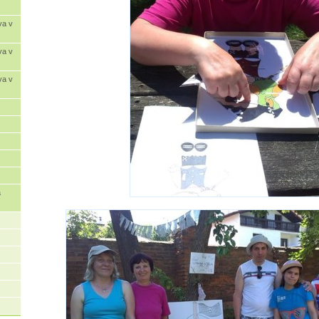
va v
va v
va v
a