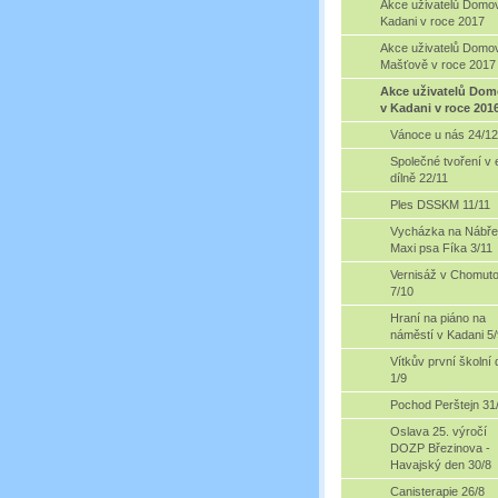
Akce uživatelů Domo
Kadani v roce 2017
Akce uživatelů Domo
Mašťově v roce 2017
Akce uživatelů Do
v Kadani v roce 201
Vánoce u nás 24/12
Společné tvoření v 
dílně 22/11
Ples DSSKM 11/11
Vycházka na Nábře
Maxi psa Fíka 3/11
Vernisáž v Chomut
7/10
Hraní na piáno na
náměstí v Kadani 5/
Vítkův první školní
1/9
Pochod Perštejn 31
Oslava 25. výročí
DOZP Březinova -
Havajský den 30/8
Canisterapie 26/8