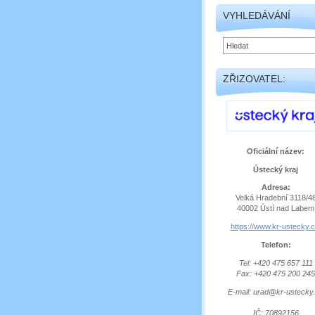
VYHLEDÁVÁNÍ
ZŘIZOVATEL:
Oficiální název:
Ústecký kraj
Adresa:
Velká Hradební 3118/4
40002 Ústí nad Labem
https://www.kr-ustecky.c
Telefon:
Tel: +420 475 657 111
Fax: +420 475 200 245
E-mail: urad@kr-ustecky
IČ: 70892156