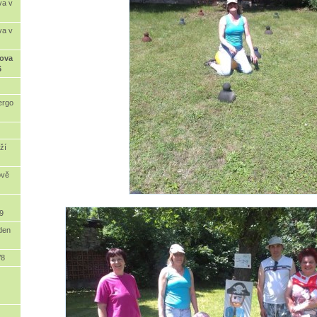
va v
va v
mova
6
ergo
ží
ově
9
 den
/8