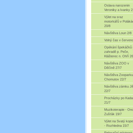
Oslava narozenin
Veroniky a Ivanky 2
Výlet na sraz
motorkářů v Poláká
20/8
Návštěva Loun 2/8
Volný čas v červenc
Opékání špekáčků 
zahradě p. Peče,
Klášterec n. Ohří 2
Návštěva ZOO v
Děčíně 27/7
Návštěva Zooparku
Chomutov 22/7
Návštěva zámku Jiř
22/7
Procházky po Kada
21/7
Muzikoterapie - Ond
Zušťák 19/7
Výlet na Svatý kop
- Rozhledna 15/7
Relaxační místnost