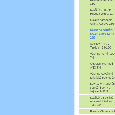
13/7
Návštěva DOZP
Husova Vejprty 11/7
Oslava narozenin
Olinky Kocové 26/6
Účast na soutěži
DOZP Žatec Lorm
23/6
Sportovní hry v
Teplicích 13-16/6
Výlet do Plzně - Z
7/6
Odpoledne s hnutí
ANO 5/6
Výlet do Kovářské -
turistický pochod 2/
Kavkazký Radován
soutěžní den ve
Vejprtech 31/5
Návštěva Sociálně
terapeutické dílny v
žatci 26/5
Fitness Chomutov 1