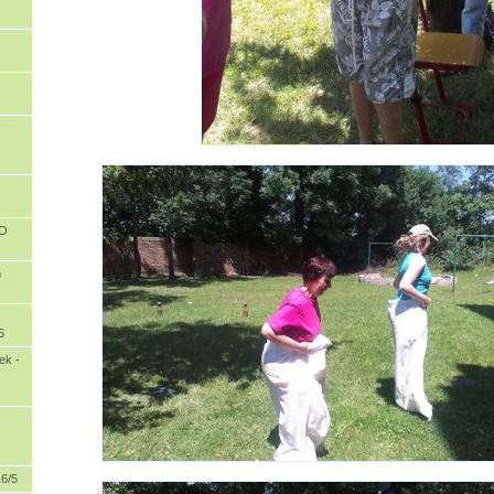
OO
m
6
ek -
6/5