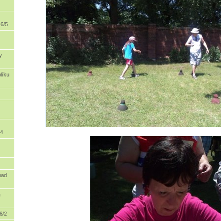
6/5
y
líku
/4
nad
a
6/2