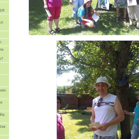
1/8
ch
i
na
6/7
etín
ni
řej
eček