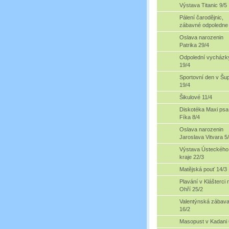
Výstava Titanic 9/5
Pálení čarodějnic,
zábavné odpoledne 
Oslava narozenin
Patrika 29/4
Odpolední vycházk
19/4
Sportovní den v Šup
19/4
Šikulové 11/4
Diskotéka Maxi psa
Fíka 8/4
Oslava narozenin
Jaroslava Vitvara 5
Výstava Ústeckého
kraje 22/3
Matějská pouť 14/3
Plavání v Klášterci 
Ohří 25/2
Valentýnská zábav
16/2
Masopust v Kadani 