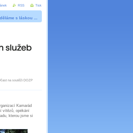
ránek
RSS
Tisk
děláme s láskou ...
čast na soutěži DOZP
organizací Kamarád
í vítězů, opékání
adu, kterou jsme si