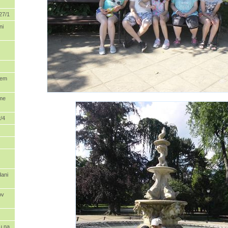
27/1
ni
sem
ďme
/4
dani
ov
u na