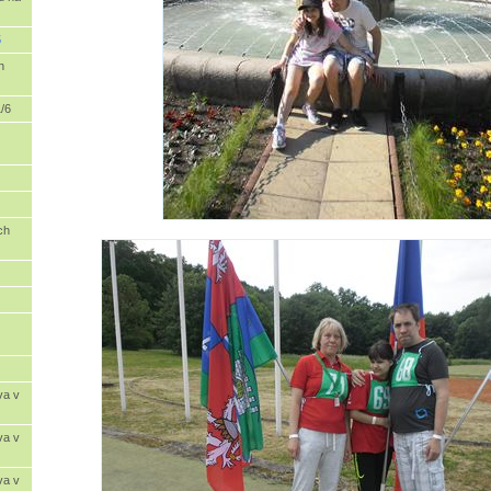
5
n
/6
ch
va v
va v
va v