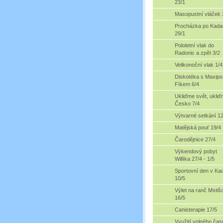
23/1
Masopustní vláček 
Procházka po Kada
29/1
Pololetní vlak do
Radonic a zpět 3/2
Velikonoční vlak 1/4
Diskotéka s Maxip
Fíkem 6/4
Ukliďme svět, ukli
Česko 7/4
Výtvarné setkání 12
Matějská pouť 19/4
Čarodějnice 27/4
Výkendový pobyt
Willíka 27/4 - 1/5
Sportovní den v Ka
10/5
Výlet na ranč Mstiš
16/5
Canisterapie 17/5
Využití volného čas