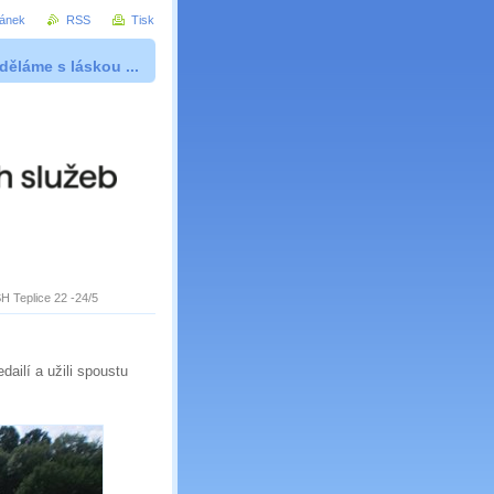
ránek
RSS
Tisk
děláme s láskou ...
H Teplice 22 -24/5
dailí a užili spoustu