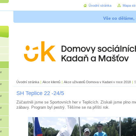
Úvodní stránka
Mapa st
Vše co děláme, 
 v
Úvodní stránka
|
Akce klientů
|
Akce uživatelů Domova v Kadani v roce 2018
|
S
 v
SH Teplice 22 -24/5
 v
Zúčastnili jsme se Sportovních her v Teplicích. Získali jsme plno me
zábavy. Program byl pestrý. Těšíme se na příští rok.
 v
 v
 v