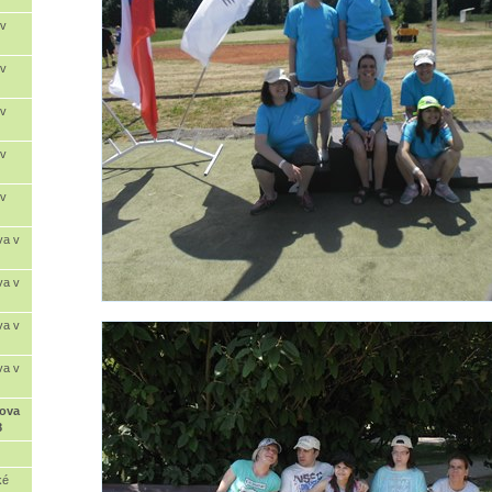
 v
 v
 v
 v
 v
va v
va v
va v
va v
mova
8
ké