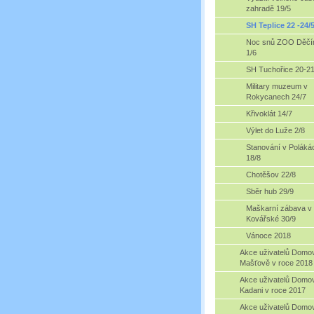
zahradě 19/5
SH Teplice 22 -24/
Noc snů ZOO Děčí
1/6
SH Tuchořice 20-21
Military muzeum v
Rokycanech 24/7
Křivoklát 14/7
Výlet do Luže 2/8
Stanování v Poláká
18/8
Chotěšov 22/8
Sběr hub 29/9
Maškarní zábava v
Kovářské 30/9
Vánoce 2018
Akce uživatelů Domo
Mašťově v roce 2018
Akce uživatelů Domo
Kadani v roce 2017
Akce uživatelů Domo