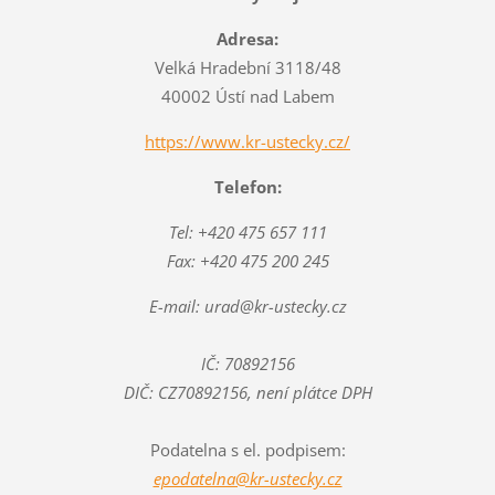
Adresa:
Velká Hradební 3118/48
40002 Ústí nad Labem
https://www.kr-ustecky.cz/
Telefon:
Tel: +420 475 657 111
Fax: +420 475 200 245
E-mail: urad@kr-ustecky.cz
IČ: 70892156
DIČ: CZ70892156, není plátce DPH
Podatelna s el. podpisem:
epodatelna@kr-ustecky.cz