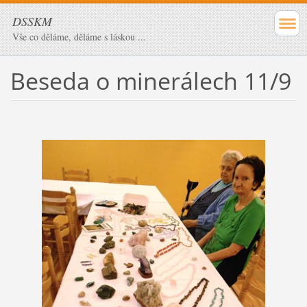
DSSKM
Vše co děláme, děláme s láskou ...
Beseda o minerálech 11/9