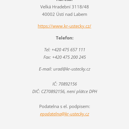
Velká Hradební 3118/48
40002 Ústí nad Labem
https://www.kr-ustecky.cz/
Telefon:
Tel: +420 475 657 111
Fax: +420 475 200 245
E-mail: urad@kr-ustecky.cz
IČ: 70892156
DIČ: CZ70892156, není plátce DPH
Podatelna s el. podpisem:
epodatelna@kr-ustecky.cz