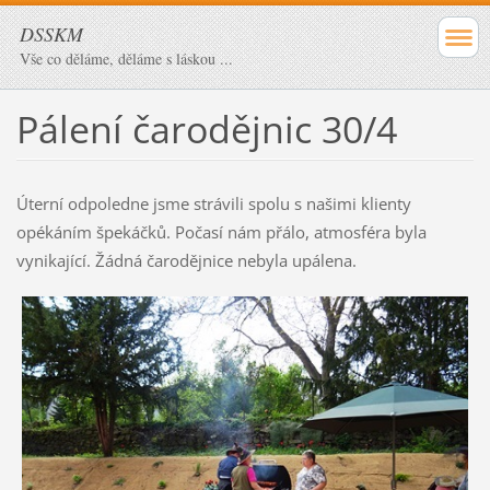
DSSKM
Vše co děláme, děláme s láskou ...
Pálení čarodějnic 30/4
Úterní odpoledne jsme strávili spolu s našimi klienty
opékáním špekáčků. Počasí nám přálo, atmosféra byla
vynikající. Žádná čarodějnice nebyla upálena.