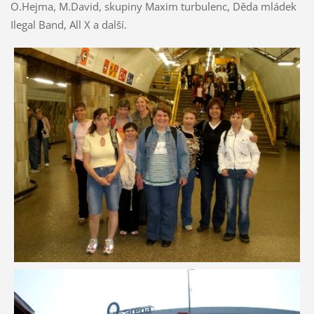
O.Hejma, M.David, skupiny Maxim turbulenc, Děda mládek
Ilegal Band, All X a další.