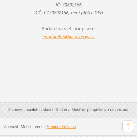
IČ: 70892156
DIČ: CZ70892156, není plátce DPH
Podatelna s el. podpisem:
epodatelna@kr-ustecky.cz
Domovy sociálních služeb Kadaň a Mašťov, příspěvková organizace
Zobrazit:
Mobilní verzi
|
Standardní verzi