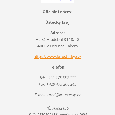
Oficiální název:
Ústecký kraj
Adresa:
Velká Hradební 3118/48
40002 Ústí nad Labem
https://www.kr-ustecky.cz/
Telefon:
Tel: +420 475 657 111
Fax: +420 475 200 245
E-mail: urad@kr-ustecky.cz
IČ: 70892156
DIČ: CZ70892156, není plátce DPH