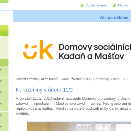
Úvodní stránka
Mapa st
Vše co děláme, 
 v
Úvodní stránka
|
Akce klientů
|
Akce uživatelů 2013
|
Narozeniny v únoru 11/2
 v
Narozeniny v únoru 11/2
 v
V pondělí 11. 2. 2013 oslavili uživatelé Domova pro seniory a Dom
zdravotním postižením Mašťov svá životní jubilea. Nechybělo ani d
 v
reprodukovaná hudba. Všichni uživatelé obdrželi malý dárek muži 
květinu.
 v
 v