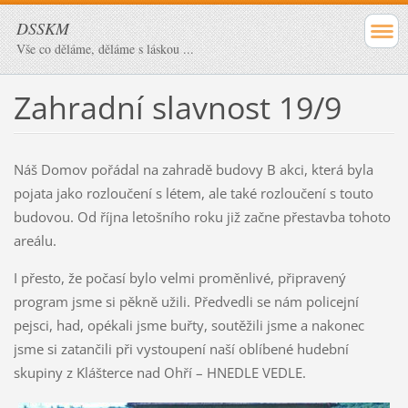
DSSKM
Vše co děláme, děláme s láskou ...
Zahradní slavnost 19/9
Náš Domov pořádal na zahradě budovy B akci, která byla
pojata jako rozloučení s létem, ale také rozloučení s touto
budovou. Od října letošního roku již začne přestavba tohoto
areálu.
I přesto, že počasí bylo velmi proměnlivé, připravený
program jsme si pěkně užili. Předvedli se nám policejní
pejsci, had, opékali jsme buřty, soutěžili jsme a nakonec
jsme si zatančili při vystoupení naší oblíbené hudební
skupiny z Klášterce nad Ohří – HNEDLE VEDLE.