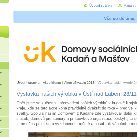
Úvodní stránka
Mapa st
Vše co děláme, 
 v
Úvodní stránka
|
Akce klientů
|
Akce uživatelů 2013
|
Výstavka našich výrobků 
 v
Výstavka našich výrobků v Ústí nad Labem 28/11
 v
Opět jsme se zúčastnili předvedení našich výrobků v budově Kraj
kraje, kde se tato akce koná pravidelně dvakrát do roka – před vel
 v
svátky. Spolu s naším Domovem z Kadaně zde vystavovali další kli
služeb, domovů pro seniory a příspěvkové organizace poskytující so
 v
jsme i čas projít se p vyzdobeném městě a nasát tak vánoční atmo
 v