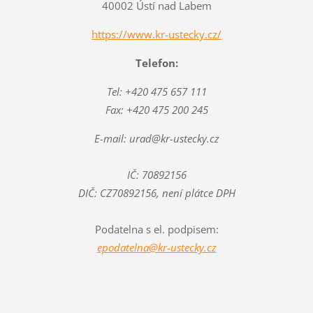
40002 Ústí nad Labem
https://www.kr-ustecky.cz/
Telefon:
Tel: +420 475 657 111
Fax: +420 475 200 245
E-mail: urad@kr-ustecky.cz
IČ: 70892156
DIČ: CZ70892156, není plátce DPH
Podatelna s el. podpisem:
epodatelna@kr-ustecky.cz