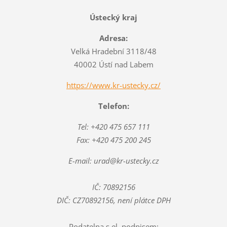
Ústecký kraj
Adresa:
Velká Hradební 3118/48
40002 Ústí nad Labem
https://www.kr-ustecky.cz/
Telefon:
Tel: +420 475 657 111
Fax: +420 475 200 245
E-mail: urad@kr-ustecky.cz
IČ: 70892156
DIČ: CZ70892156, není plátce DPH
Podatelna s el. podpisem: